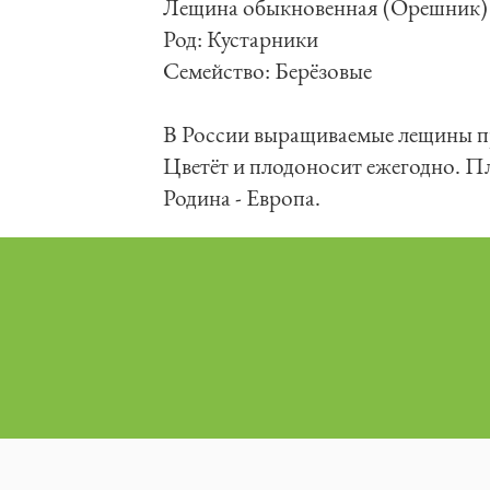
	Лещина обыкновенная (Орешник) - (Corylus)

	Род: Кустарники 

	Семейство: Берёзовые

	В России выращиваемые лещины представляют собой гибриды дикорастущего орешника и «культурного» фундука.

	Цветёт и плодоносит ежегодно. Плодоношение начинается на 7-8 год. Обильный урожай орехов дает через каждые 3-4 года.

	Родина - Европа.